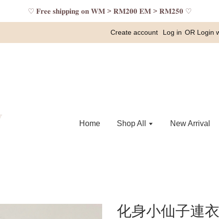
♡ 𝐅𝐫𝐞𝐞 𝐬𝐡𝐢𝐩𝐩𝐢𝐧𝐠 𝐨𝐧 𝐖𝐌 > 𝐑𝐌𝟐𝟎𝟎 𝐄𝐌 > 𝐑𝐌𝟐𝟓𝟎 ♡
Create account
Log in
OR
Login 
Home
Shop All
New Arrival
化身小仙子連衣裙