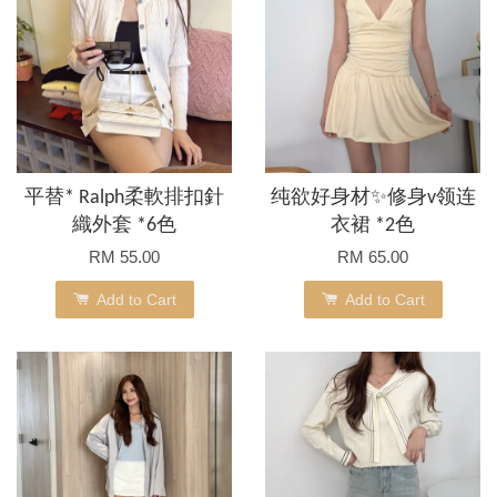
平替* Ralph柔軟排扣針
纯欲好身材✨修身v领连
織外套 *6色
衣裙 *2色
RM 55.00
RM 65.00
Add to Cart
Add to Cart