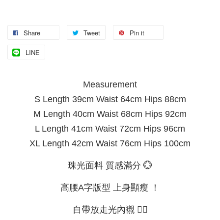
Share
Tweet
Pin it
LINE
Measurement
S Length 39cm Waist 64cm Hips 88cm
M Length 40cm Waist 68cm Hips 92cm
L Length 41cm Waist 72cm Hips 96cm
XL Length 42cm Waist 76cm Hips 100cm
珠光面料 質感滿分 💮
高腰A字版型 上身顯瘦 ！
自帶放走光內襯 ✌🏻