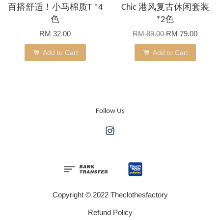
百搭舒适！小马棉质T *4
Chic 港风复古休闲套装
色
*2色
RM 32.00
RM 89.00
RM 79.00
Add to Cart
Add to Cart
Follow Us
Instagram
Copyright © 2022 Theclothesfactory
Refund Policy