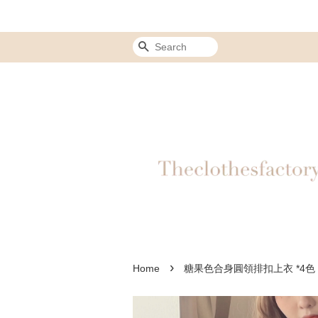
Search
›
Home
糖果色合身圓領排扣上衣 *4色