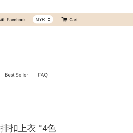
with Facebook
Cart
Best Seller
FAQ
排扣上衣 *4色