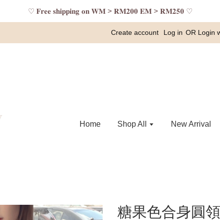
♡ 𝐅𝐫𝐞𝐞 𝐬𝐡𝐢𝐩𝐩𝐢𝐧𝐠 𝐨𝐧 𝐖𝐌 > 𝐑𝐌𝟐𝟎𝟎 𝐄𝐌 > 𝐑𝐌𝟐𝟓𝟎 ♡
Create account
Log in
OR
Login 
Home
Shop All
New Arrival
糖果色合身圓領