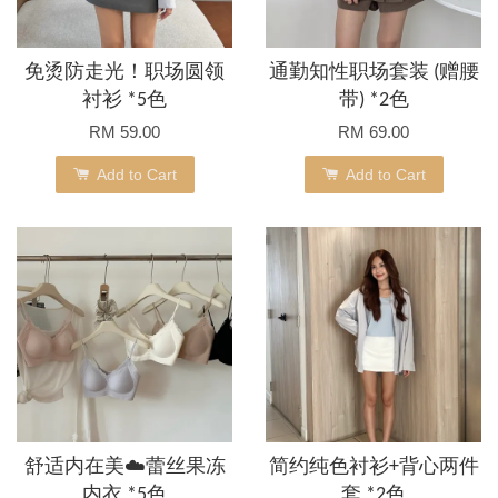
免烫防走光！职场圆领
通勤知性职场套装 (赠腰
衬衫 *5色
带) *2色
RM 59.00
RM 69.00
Add to Cart
Add to Cart
舒适内在美☁️蕾丝果冻
简约纯色衬衫+背心两件
内衣 *5色
套 *2色