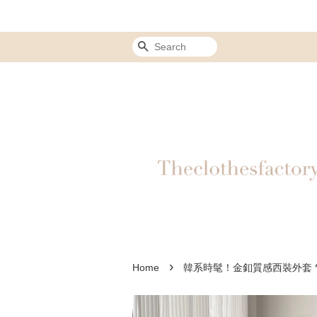
Search
›
Home
韓系時髦！金釦質感西裝外套 *