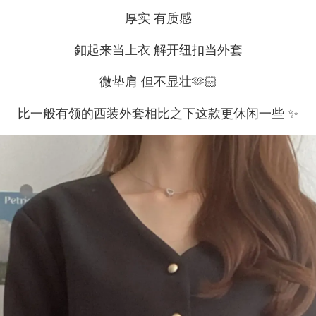
厚实 有质感
釦起来当上衣 解开纽扣当外套
微垫肩 但不显壮🫶🏻
比一般有领的西装外套相比之下这款更休闲一些 ✨