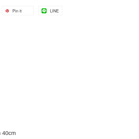
Pin it
LINE
h 40cm