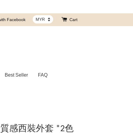
with Facebook
Cart
Best Seller
FAQ
質感西裝外套 *2色