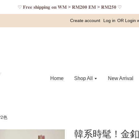
♡ 𝐅𝐫𝐞𝐞 𝐬𝐡𝐢𝐩𝐩𝐢𝐧𝐠 𝐨𝐧 𝐖𝐌 > 𝐑𝐌𝟐𝟎𝟎 𝐄𝐌 > 𝐑𝐌𝟐𝟓𝟎 ♡
Create account
Log in
OR
Login 
Home
Shop All
New Arrival
2色
韓系時髦！金釦