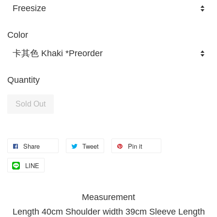
Color
Quantity
Sold Out
Share
Tweet
Pin it
LINE
Measurement
Length 40cm Shoulder width 39cm Sleeve Length