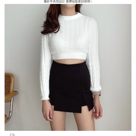
屬於半高領設計
露臍短版更好搭唷✨