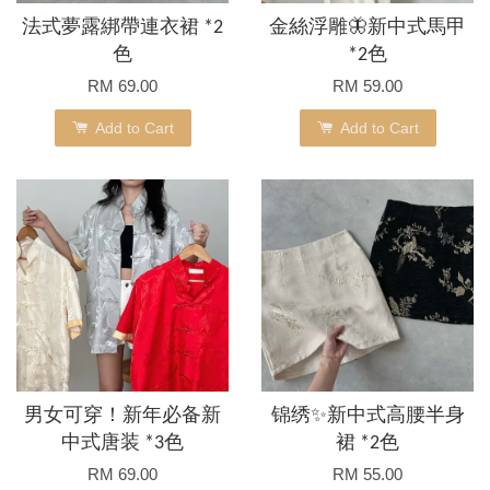
法式夢露綁帶連衣裙 *2
金絲浮雕🦋新中式馬甲
色
*2色
RM 69.00
RM 59.00
Add to Cart
Add to Cart
男女可穿！新年必备新
锦绣✨新中式高腰半身
中式唐装 *3色
裙 *2色
RM 69.00
RM 55.00