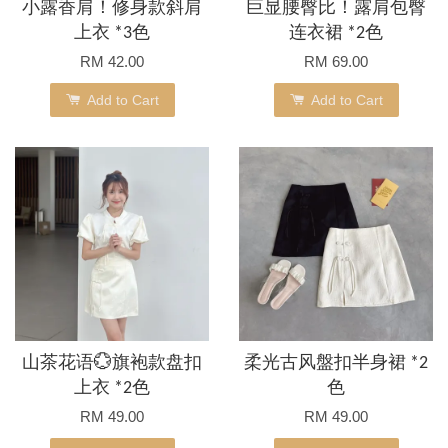
小露香肩！修身款斜肩
巨显腰臀比！露肩包臀
上衣 *3色
连衣裙 *2色
RM 42.00
RM 69.00
Add to Cart
Add to Cart
山茶花语💮旗袍款盘扣
柔光古风盤扣半身裙 *2
上衣 *2色
色
RM 49.00
RM 49.00