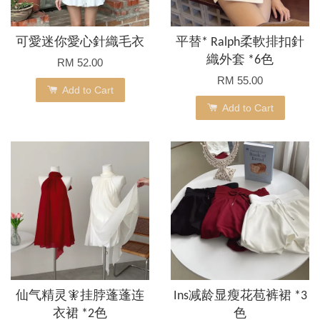
可愛迷你愛心針織毛衣
平替* Ralph柔軟排扣針
織外套 *6色
RM 52.00
RM 55.00
Add to Cart
Add to Cart
仙气精灵🧚挂脖蓬蓬连
Ins减龄显瘦花苞裤裙 *3
衣裙 *2色
色