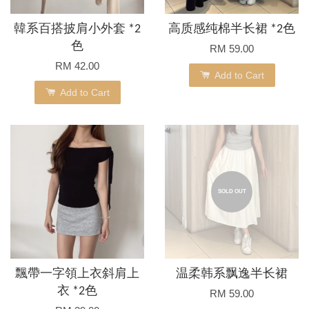
韓系百搭披肩小外套 *2
高质感纯棉半长裙 *2色
色
RM 59.00
RM 42.00
Add to Cart
Add to Cart
SOLD OUT
飄帶一字領上衣斜肩上
温柔韩系飘逸半长裙
衣 *2色
RM 59.00