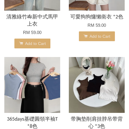
清雅綠竹🎋新中式馬甲
可愛狗狗慵懶衛衣 *2色
上衣
RM 59.00
RM 59.00
Add to Cart
Add to Cart
365days基礎圓領半袖T
带胸垫削肩挂脖吊带背
*8色
心 *3色