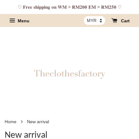
♡ 𝐅𝐫𝐞𝐞 𝐬𝐡𝐢𝐩𝐩𝐢𝐧𝐠 𝐨𝐧 𝐖𝐌 > 𝐑𝐌𝟐𝟎𝟎 𝐄𝐌 > 𝐑𝐌𝟐𝟓𝟎 ♡
Menu
Cart
›
Home
New arrival
New arrival