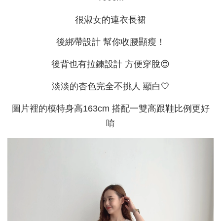
很淑女的連衣長裙
後綁帶設計 幫你收腰顯瘦！
後背也有拉鍊設計 方便穿脫😍
淡淡的杏色完全不挑人 顯白🤍
圖片裡的模特身高163cm 搭配一雙高跟鞋比例更好
唷