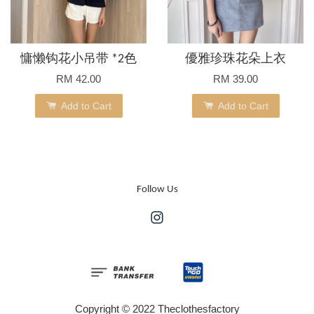
慵懒钩花小吊带 *2色
優雅珍珠花朵上衣
RM 42.00
RM 39.00
Add to Cart
Add to Cart
Follow Us
Instagram
Copyright © 2022 Theclothesfactory