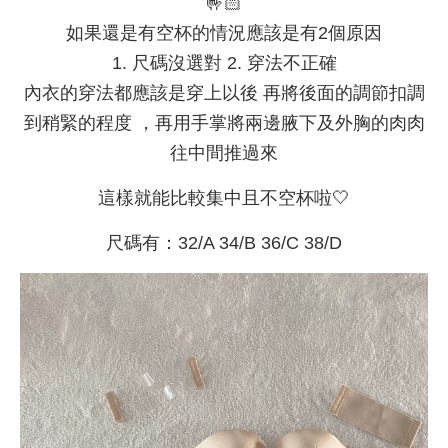
🤟🏻
如果還是有空杯的情況應該是有2個原因
1. 尺碼沒選對 2. 穿法不正確
內衣的穿法都應該是穿上以後 再將後面的調節扣調
到稍緊的程度 ，再用手掌將兩邊腋下及外胸的肉肉
往中間推過來
這樣就能比較集中且不空杯啦🤍
尺碼有：32/A 34/B 36/C 38/D