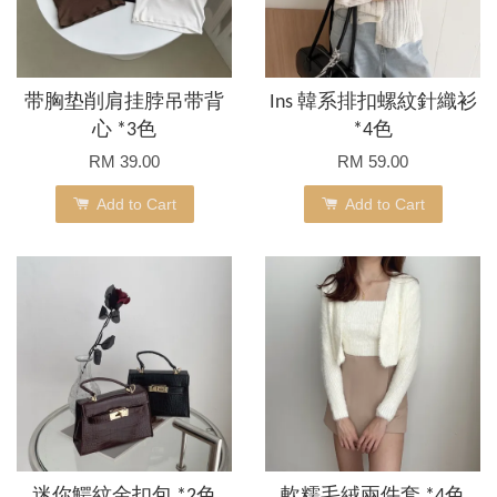
带胸垫削肩挂脖吊带背
Ins 韓系排扣螺紋針織衫
心 *3色
*4色
RM 39.00
RM 59.00
Add to Cart
Add to Cart
迷你鰐紋金扣包 *2色
軟糯毛絨兩件套 *4色