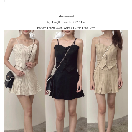
Measurement
Top Length 40cm Bust 72-94cm
Bottom Length 37cm Waist 64-72cm Hips 92cm