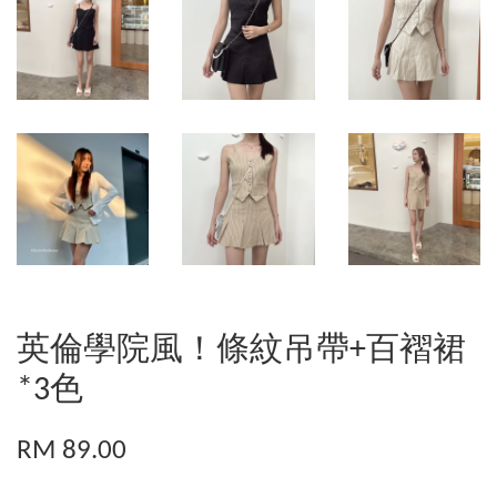
英倫學院風！條紋吊帶+百褶裙
*3色
RM 89.00