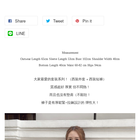
Share
Tweet
Pin it
LINE
Measurement
Outwear Length 65cm Sleeve Length 53cm Bust 102cm Shoulder Width 40cm
Bottom Length 40cm Waist 60-82 cm Hips 94cm
大家最愛的套裝系列！（西裝外套 + 西裝短褲）
質感超好
厚實
但不悶熱！
而且也沒有墊肩（不顯壯！
褲子是有厚鬆緊
拉鍊設計的
彈性大！
+