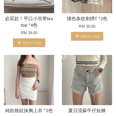
必买款！平口小吊带bra
撞色条纹刺绣T *2色
top *4色
RM 30.00
RM 39.00
Add to Cart
Add to Cart
純欲格紋抹胸上衣 *2色
夏日流蘇牛仔短褲