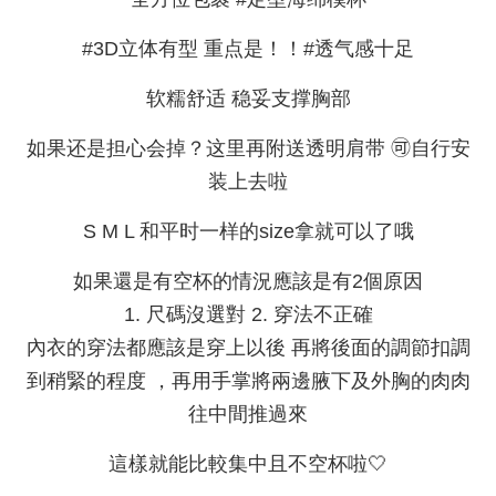
#3D立体有型 重点是！！#透气感十足
软糯舒适 稳妥支撑胸部
如果还是担心会掉？这里再附送透明肩带 🉑️自行安
装上去啦
S M L 和平时一样的size拿就可以了哦
如果還是有空杯的情況應該是有2個原因
1. 尺碼沒選對 2. 穿法不正確
內衣的穿法都應該是穿上以後 再將後面的調節扣調
到稍緊的程度 ，再用手掌將兩邊腋下及外胸的肉肉
往中間推過來
這樣就能比較集中且不空杯啦🤍