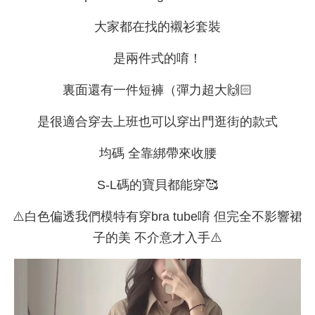
大家都在找的襯衫套裝
是兩件式的唷！
裏面還有一件短褲（彈力超大🙌🏻
是很適合穿去上班也可以穿出門逛街的款式
均碼 全靠綁帶來收腰
S-L碼的寶貝都能穿🥰
⚠️白色偏透我們模特有穿bra tube唷 但完全不影響裙
子的美 不介意才入手⚠️