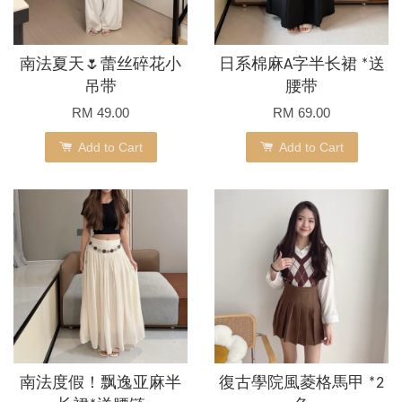
南法夏天🌷蕾丝碎花小
日系棉麻A字半长裙 *送
吊带
腰带
RM 49.00
RM 69.00
Add to Cart
Add to Cart
南法度假！飘逸亚麻半
復古學院風菱格馬甲 *2