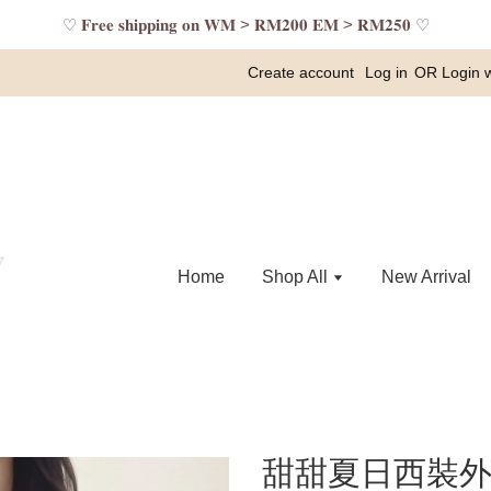
♡ 𝐅𝐫𝐞𝐞 𝐬𝐡𝐢𝐩𝐩𝐢𝐧𝐠 𝐨𝐧 𝐖𝐌 > 𝐑𝐌𝟐𝟎𝟎 𝐄𝐌 > 𝐑𝐌𝟐𝟓𝟎 ♡
Create account
Log in
OR
Login 
Home
Shop All
New Arrival
甜甜夏日西裝外套