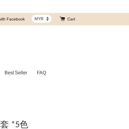
with Facebook
Cart
Best Seller
FAQ
 *5色