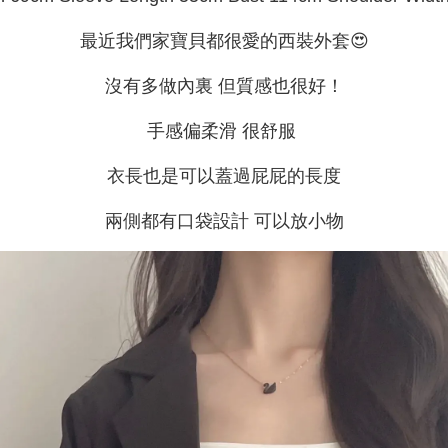
最近我們家寶貝都很愛的西裝外套😍
沒有多做內裏 但質感也很好！
手感偏柔滑 很舒服
衣長也是可以蓋過屁屁的長度
兩側都有口袋設計 可以放小物