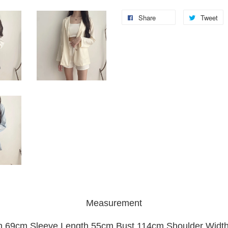
Share
Tweet
Measurement
h 69cm Sleeve Length 55cm Bust 114cm Shoulder Widt